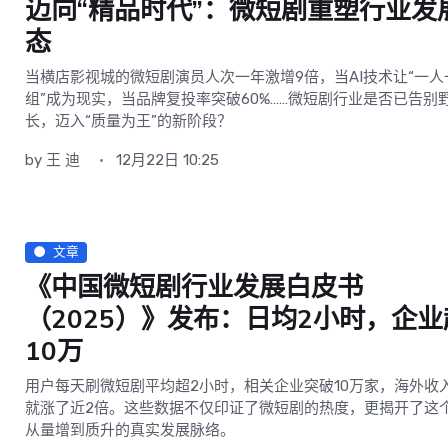
迈向“精品时代”：微短剧重塑行业发
态
当横店影视城的微短剧演员人次一年激增9倍，当AI技术让“一人
组”成为现实，当品牌复投率突破60%……微短剧行业是否已告别
长，迈入“质量为王”的新阶段？
by
王 迪
12月22日 10:25
文章
《中国微短剧行业发展白皮书
（2025）》发布：日均2小时，企业
10万
用户每天刷微短剧平均超2小时，相关企业突破10万家，海外收
就涨了近2倍。这些数据不仅印证了微短剧的热度，更揭开了这
从量增到质升的真实发展脉络。