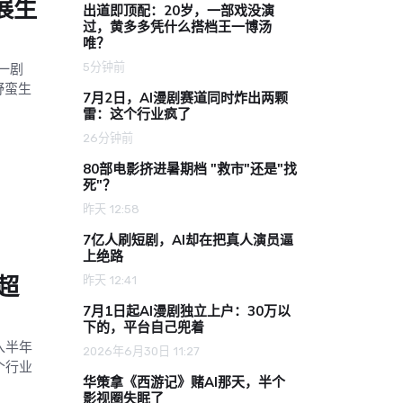
展生
出道即顶配：20岁，一部戏没演
过，黄多多凭什么搭档王一博汤
唯？
5分钟前
一剧
野蛮生
7月2日，AI漫剧赛道同时炸出两颗
雷：这个行业疯了
26分钟前
80部电影挤进暑期档 "救市"还是"找
死"？
昨天 12:58
7亿人刷短剧，AI却在把真人演员逼
上绝路
超
昨天 12:41
7月1日起AI漫剧独立上户：30万以
下的，平台自己兜着
入半年
2026年6月30日 11:27
个行业
华策拿《西游记》赌AI那天，半个
影视圈失眠了