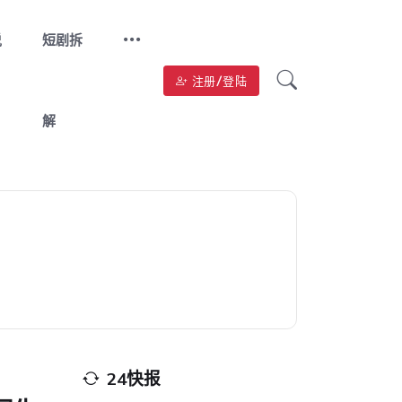
说
短剧拆
注册/登陆
解
24快报