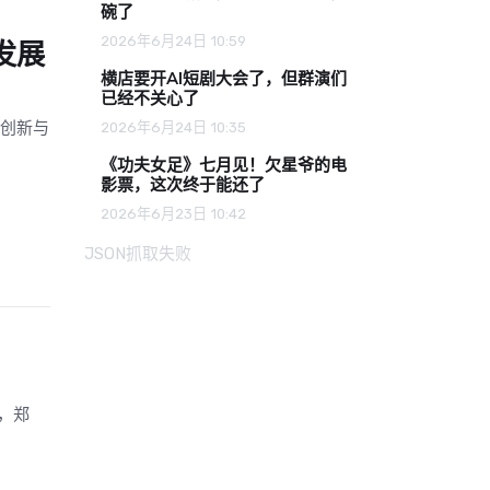
碗了
2026年6月24日 10:59
发展
横店要开AI短剧大会了，但群演们
已经不关心了
、创新与
2026年6月24日 10:35
《功夫女足》七月见！欠星爷的电
影票，这次终于能还了
2026年6月23日 10:42
JSON抓取失败
，郑