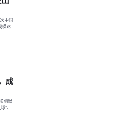
及出
5次中国
规模达
，成
松幽默
球”、