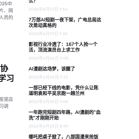
么？
25中
2026年6月27日 9:56
片、网
人员的
7万部AI短剧一夜下架，广电总局这
次是动真格的
2026年6月27日 9:42
影视行业冷透了：167个人抢一个
活，顶流演员台上求工作
2026年6月26日 9:58
政协
AI漫剧这场梦，该醒了
学习
2026年6月26日 9:22
一部已经下线的电影，凭什么让陈
道明袁和平吴京跑一趟兰州
窑竖店
2026年6月25日 9:08
习调
一年跑完短剧四年路，AI漫剧的"血
洗"才刚刚开始
2026年6月25日 8:49
哪吒把桌子掀了，八部国漫来抢饭