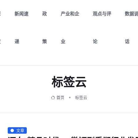
深
新闻速
政
产业和企
观点与评
数据
度
递
策
业
论
话
标签云
首页
标签云
文章