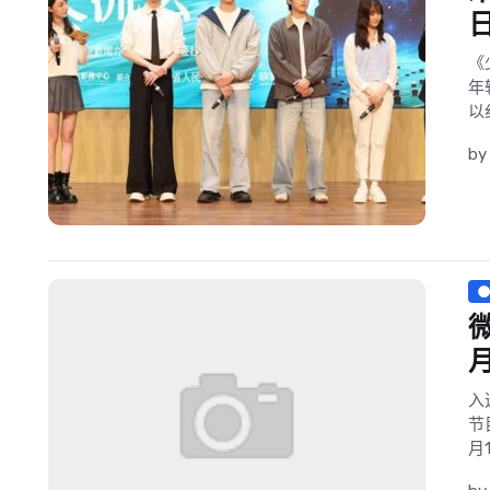
《
年
以
b
入
节
月