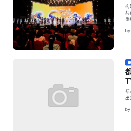
构
共
重
b
都
出
by