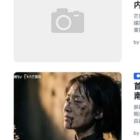
芒
媒
重
by
屏
眼
由
b