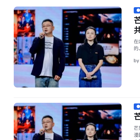
在
的
by
芒
漫