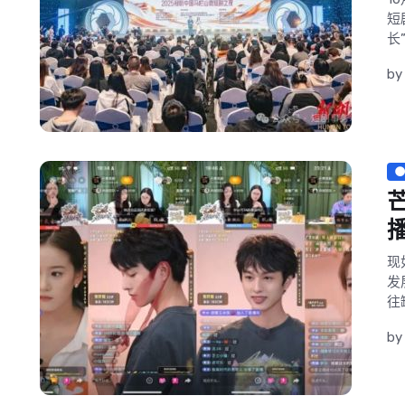
短
长
by
现
发
往
b