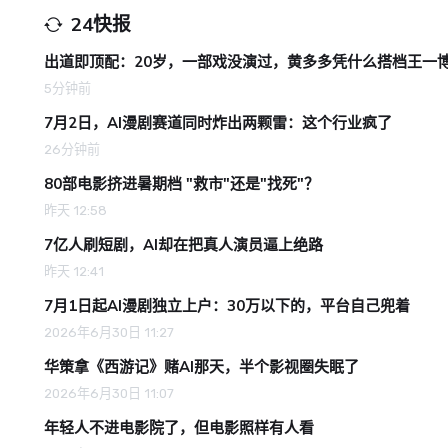
24快报
出道即顶配：20岁，一部戏没演过，黄多多凭什么搭档王一
5分钟前
7月2日，AI漫剧赛道同时炸出两颗雷：这个行业疯了
26分钟前
80部电影挤进暑期档 "救市"还是"找死"？
昨天 12:58
7亿人刷短剧，AI却在把真人演员逼上绝路
昨天 12:41
7月1日起AI漫剧独立上户：30万以下的，平台自己兜着
2026年6月30日 11:27
华策拿《西游记》赌AI那天，半个影视圈失眠了
2026年6月30日 11:07
年轻人不进电影院了，但电影照样有人看