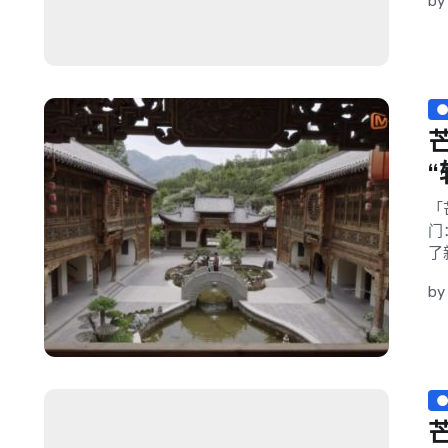
b
“
「
门
了
by