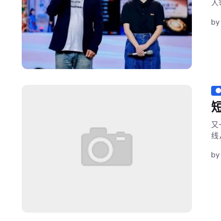
人
b
又
线
b