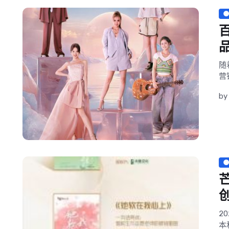
随
营
b
2
本