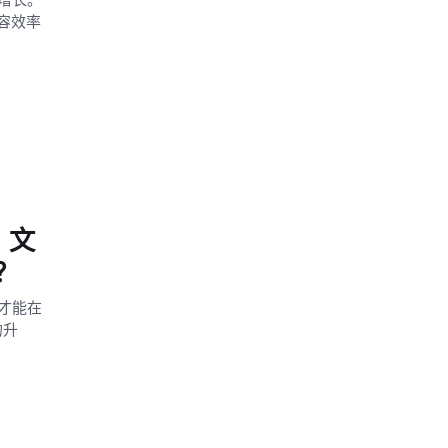
容效率
：文
？
才能在
的升