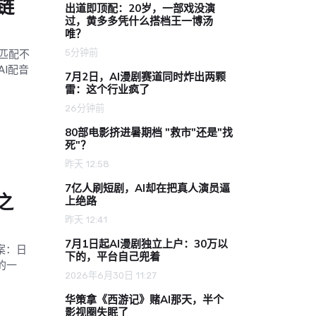
链
出道即顶配：20岁，一部戏没演
过，黄多多凭什么搭档王一博汤
唯？
5分钟前
匹配不
I配音
7月2日，AI漫剧赛道同时炸出两颗
雷：这个行业疯了
26分钟前
80部电影挤进暑期档 "救市"还是"找
死"？
昨天 12:58
7亿人刷短剧，AI却在把真人演员逼
之
上绝路
昨天 12:41
7月1日起AI漫剧独立上户：30万以
案：日
下的，平台自己兜着
的一
2026年6月30日 11:27
华策拿《西游记》赌AI那天，半个
影视圈失眠了