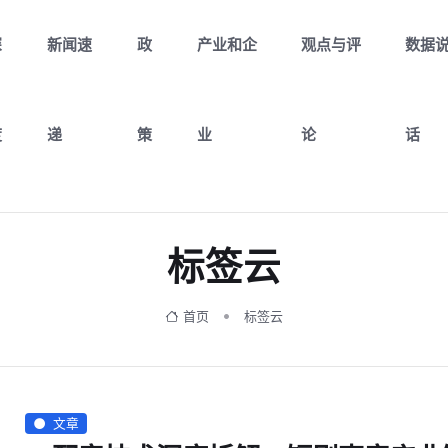
深
新闻速
政
产业和企
观点与评
数据
度
递
策
业
论
话
标签云
首页
标签云
文章