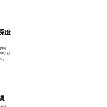
深度
的关
带给观
义。
遇
增长。