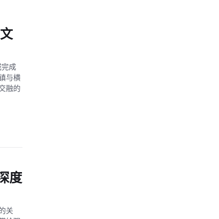
+文
城完成
镇与横
交融的
深度
的关