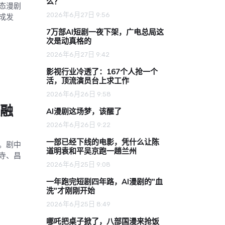
么？
态漫剧
2026年6月27日 9:56
成发
7万部AI短剧一夜下架，广电总局这
次是动真格的
2026年6月27日 9:42
影视行业冷透了：167个人抢一个
活，顶流演员台上求工作
2026年6月26日 9:58
度融
AI漫剧这场梦，该醒了
2026年6月26日 9:22
一部已经下线的电影，凭什么让陈
。剧中
道明袁和平吴京跑一趟兰州
寺、昌
2026年6月25日 9:08
一年跑完短剧四年路，AI漫剧的"血
洗"才刚刚开始
2026年6月25日 8:49
哪吒把桌子掀了，八部国漫来抢饭