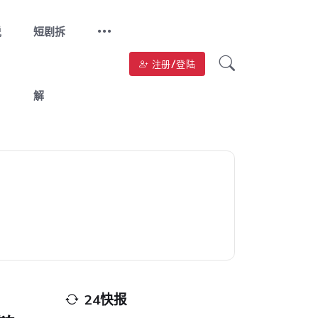
说
短剧拆
注册/登陆
解
24快报