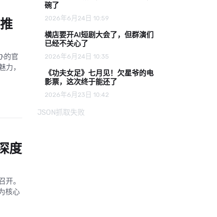
碗了
2026年6月24日 10:59
 推
横店要开AI短剧大会了，但群演们
已经不关心了
办的官
2026年6月24日 10:35
魅力，
《功夫女足》七月见！欠星爷的电
影票，这次终于能还了
2026年6月23日 10:42
JSON抓取失败
深度
大召开。
 为核心