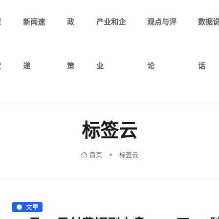
深
新闻速
政
产业和企
观点与评
数据
度
递
策
业
论
话
标签云
首页
标签云
文章