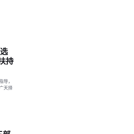
入选
扶持
指导，
广天择