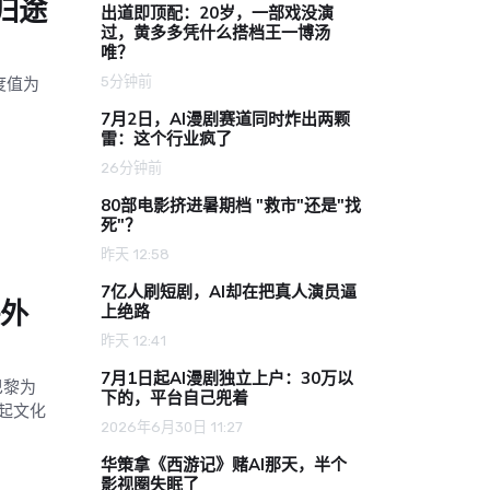
归途
出道即顶配：20岁，一部戏没演
过，黄多多凭什么搭档王一博汤
唯？
5分钟前
度值为
7月2日，AI漫剧赛道同时炸出两颗
雷：这个行业疯了
26分钟前
80部电影挤进暑期档 "救市"还是"找
死"？
昨天 12:58
7亿人刷短剧，AI却在把真人演员逼
海外
上绝路
昨天 12:41
7月1日起AI漫剧独立上户：30万以
巴黎为
下的，平台自己兜着
起文化
2026年6月30日 11:27
华策拿《西游记》赌AI那天，半个
影视圈失眠了