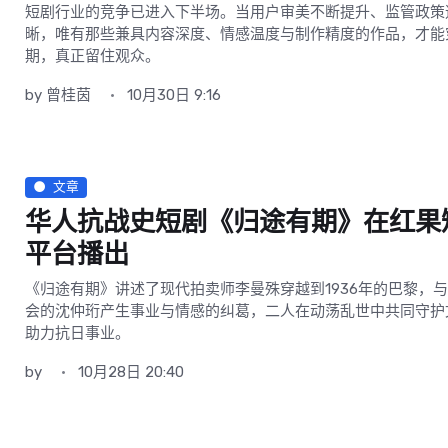
短剧行业的竞争已进入下半场。当用户审美不断提升、监管政策
晰，唯有那些兼具内容深度、情感温度与制作精度的作品，才能
期，真正留住观众。
by
曾桂茵
10月30日 9:16
文章
华人抗战史短剧《归途有期》在红果
平台播出
《归途有期》讲述了现代拍卖师李曼殊穿越到1936年的巴黎，
会的沈仲珩产生事业与情感的纠葛，二人在动荡乱世中共同守护
助力抗日事业。
by
10月28日 20:40