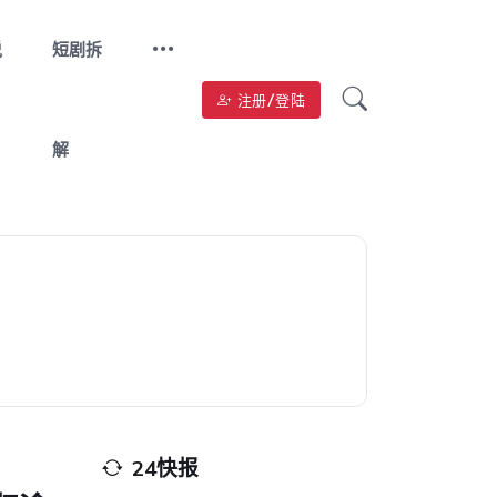
说
短剧拆
注册/登陆
解
24快报