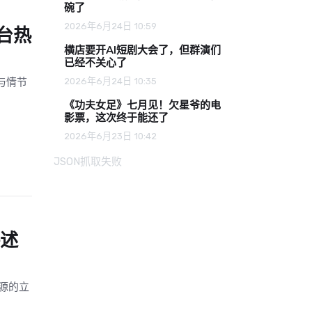
碗了
2026年6月24日 10:59
台热
横店要开AI短剧大会了，但群演们
已经不关心了
与情节
2026年6月24日 10:35
《功夫女足》七月见！欠星爷的电
影票，这次终于能还了
2026年6月23日 10:42
JSON抓取失败
讲述
源的立