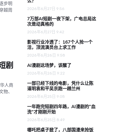
么？
逐步明
2026年6月27日 9:56
穿越周
7万部AI短剧一夜下架，广电总局这
次是动真格的
2026年6月27日 9:42
影视行业冷透了：167个人抢一个
活，顶流演员台上求工作
2026年6月26日 9:58
短剧
AI漫剧这场梦，该醒了
2026年6月26日 9:22
一部已经下线的电影，凭什么让陈
与华人商
道明袁和平吴京跑一趟兰州
文物、
2026年6月25日 9:08
一年跑完短剧四年路，AI漫剧的"血
洗"才刚刚开始
2026年6月25日 8:49
哪吒把桌子掀了，八部国漫来抢饭