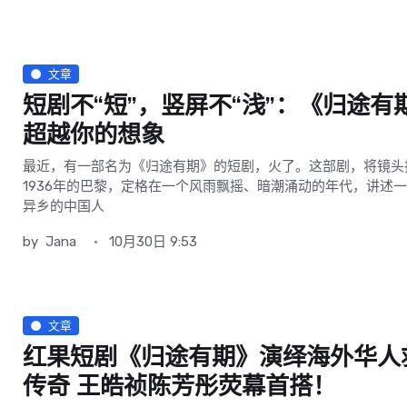
文章
短剧不“短”，竖屏不“浅”：《归途有
超越你的想象
最近，有一部名为《归途有期》的短剧，火了。这部剧，将镜头
1936年的巴黎，定格在一个风雨飘摇、暗潮涌动的年代，讲述
异乡的中国人
by
Jana
10月30日 9:53
文章
红果短剧《归途有期》演绎海外华人
传奇 王皓祯陈芳彤荧幕首搭！