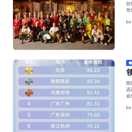
创
导
by
刚
选
省
b