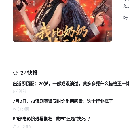
短
by
24快报
出道即顶配：20岁，一部戏没演过，黄多多凭什么搭档王一
5分钟前
7月2日，AI漫剧赛道同时炸出两颗雷：这个行业疯了
26分钟前
80部电影挤进暑期档 "救市"还是"找死"？
昨天 12:58