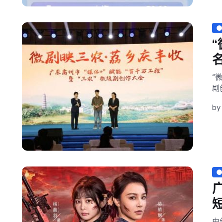
“
剧
b
由