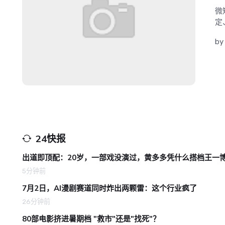
微
定
b
24快报
出道即顶配：20岁，一部戏没演过，黄多多凭什么搭档王一
5分钟前
7月2日，AI漫剧赛道同时炸出两颗雷：这个行业疯了
26分钟前
80部电影挤进暑期档 "救市"还是"找死"？