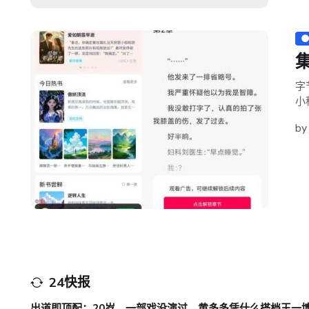
字
小
b
24快报
出道即顶配：20岁，一部戏没演过，黄多多凭什么搭档王一