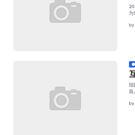
2
为
by
短
局
by