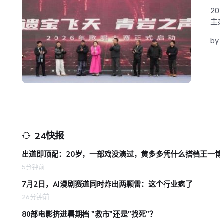
2
主
b
24快报
出道即顶配：20岁，一部戏没演过，黄多多凭什么搭档王一
5分钟前
7月2日，AI漫剧赛道同时炸出两颗雷：这个行业疯了
26分钟前
80部电影挤进暑期档 "救市"还是"找死"？