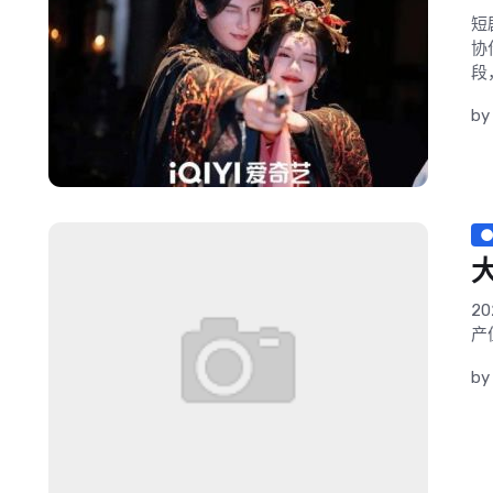
短
协
段
b
2
产
by