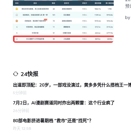
预
by
24快报
出道即顶配：20岁，一部戏没演过，黄多多凭什么搭档王一
5分钟前
7月2日，AI漫剧赛道同时炸出两颗雷：这个行业疯了
26分钟前
80部电影挤进暑期档 "救市"还是"找死"？
昨天 12:58